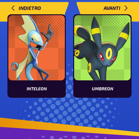
INDIETRO
AVANTI
INTELEON
UMBREON
Vedi le statistiche di Inteleon
Vedi le statistiche di Umbreon