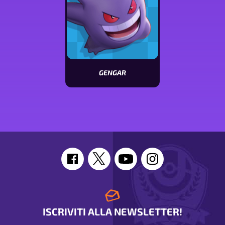
GENGAR
Vedi
le
statistiche
di
Gengar
ISCRIVITI ALLA NEWSLETTER!