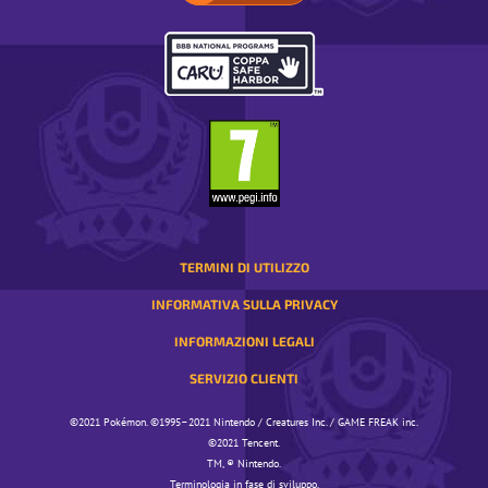
IL
TUO
PAESE.
SI
APRE
IN
UNA
FINESTRA
TEMPORANEA
TERMINI DI UTILIZZO
INFORMATIVA SULLA PRIVACY
INFORMAZIONI LEGALI
SERVIZIO CLIENTI
©️️️2021 Pokémon. ©️️️1995–2021 Nintendo / Creatures Inc. / GAME FREAK inc.
©️️️2021 Tencent.
TM, ® Nintendo.
Terminologia in fase di sviluppo.