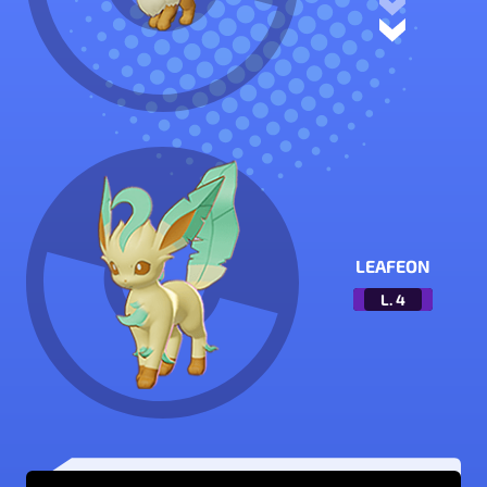
LEAFEON
L.
4