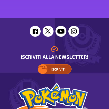
statistiche
di
Gengar
ISCRIVITI ALLA NEWSLETTER!
ISCRIVITI