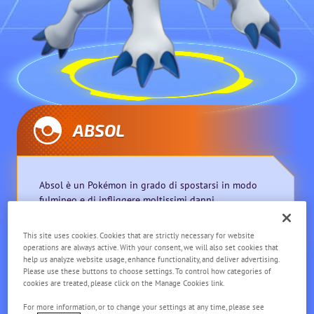
ABSOL
Absol è un Pokémon in grado di spostarsi in modo
fulmineo e di infliggere moltissimi danni.
This site uses cookies. Cookies that are strictly necessary for website
operations are always active. With your consent, we will also set cookies that
help us analyze website usage, enhance functionality, and deliver advertising.
Please use these buttons to choose settings. To control how categories of
cookies are treated, please click on the Manage Cookies link.
Velocista
Corto raggio
For more information, or to change your settings at any time, please see