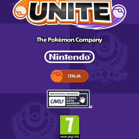
ITALIA
SELEZIONA
IL
TUO
PAESE.
SI
APRE
IN
UNA
FINESTRA
TEMPORANEA