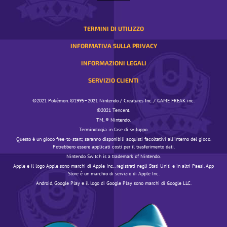
TERMINI DI UTILIZZO
INFORMATIVA SULLA PRIVACY
INFORMAZIONI LEGALI
SERVIZIO CLIENTI
©️️️2021 Pokémon. ©️️️1995–2021 Nintendo / Creatures Inc. / GAME FREAK inc.
©️️️2021 Tencent.
TM, ® Nintendo.
Terminologia in fase di sviluppo.
Questo è un gioco free-to-start; saranno disponibili acquisti facoltativi all'interno del gioco.
Potrebbero essere applicati costi per il trasferimento dati.
Nintendo Switch is a trademark of Nintendo.
Apple e il logo Apple sono marchi di Apple Inc., registrati negli Stati Uniti e in altri Paesi. App
Store è un marchio di servizio di Apple Inc.
Android, Google Play e il logo di Google Play sono marchi di Google LLC.