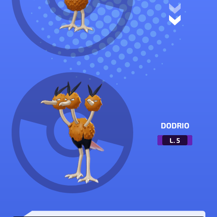
DODRIO
L.
5