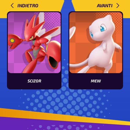
INDIETRO
AVANTI
SCIZOR
MEW
Vedi le statistiche di Scizor
Vedi le statistiche di Mew