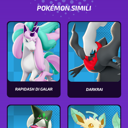
POKÉMON SIMILI
RAPIDASH DI GALAR
DARKRAI
Vedi
Vedi
le
le
statistiche
statistiche
di
di
Rapidash
Darkrai
di