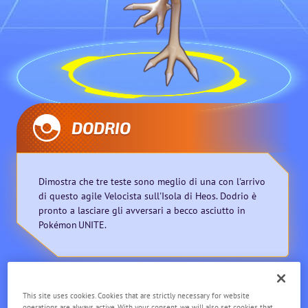
DODRIO
Dimostra che tre teste sono meglio di una con l'arrivo
di questo agile Velocista sull'Isola di Heos. Dodrio è
pronto a lasciare gli avversari a becco asciutto in
Pokémon UNITE.
Velocista
Corto raggio
This site uses cookies. Cookies that are strictly necessary for website
operations are always active. With your consent, we will also set cookies that