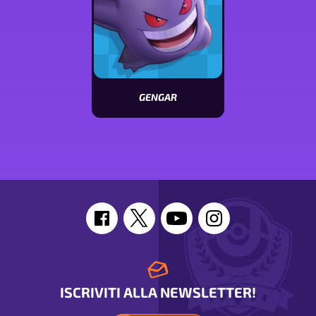
GENGAR
Vedi
le
statistiche
di
Gengar
ISCRIVITI ALLA NEWSLETTER!