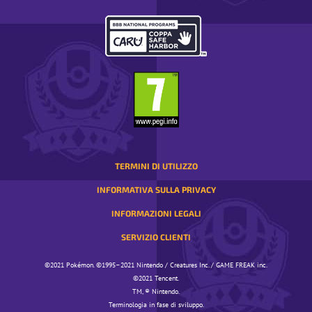
IL
TUO
PAESE.
SI
APRE
IN
UNA
FINESTRA
TEMPORANEA
TERMINI DI UTILIZZO
INFORMATIVA SULLA PRIVACY
INFORMAZIONI LEGALI
SERVIZIO CLIENTI
©️️️2021 Pokémon. ©️️️1995–2021 Nintendo / Creatures Inc. / GAME FREAK inc.
©️️️2021 Tencent.
TM, ® Nintendo.
Terminologia in fase di sviluppo.