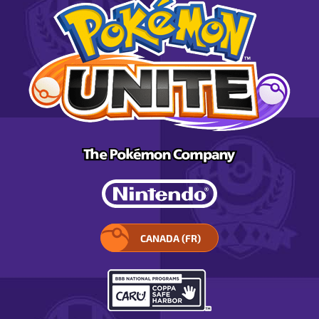
CANADA (FR)
SÉLECTIONNEZ
VOTRE
RÉGION.
S’OUVRE
DANS