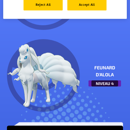
Reject All
Accept All
FEUNARD
D'ALOLA
NIVEAU
4