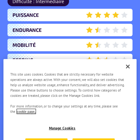
Difficulté : Intermédiaire
PUISSANCE
4
ENDURANCE
1.5
MOBILITÉ
1.5
SCORING
2.5
This site uses cookies. Cookies that are strictly necessary for website
UTILITÉ
3
operations are always active. With your consent, we will also set cookies that
help us analyze website usage, enhance functionality, and deliver advertising.
Please use these buttons to choose settings. To control how categories of
cookies are treated, please click on the Manage Cookies link.
GOUPIX D'ALOLA
For more information, or to change your settings at any time, please see
NIVEAU
1
the
cookie page.
Manage Cookies