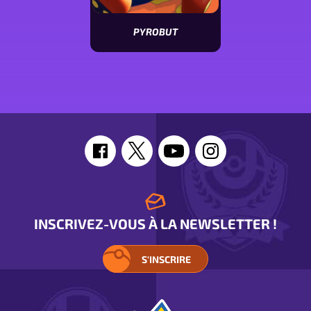
PYROBUT
Voir
les
stats
de
Pyrobut
INSCRIVEZ-VOUS À LA NEWSLETTER !
S'INSCRIRE