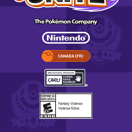
CANADA (FR)
SÉLECTIONNEZ
VOTRE
RÉGION.
S’OUVRE
DANS
UNE
FENÊTRE
CONTEXTUELLE