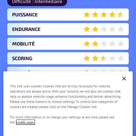
Difficulté : Intermédiaire
PUISSANCE
4.5
ENDURANCE
2
MOBILITÉ
2
SCORING
2.5
UTILITÉ
1
This site uses cookies. Cookies that are strictly necessary for website
operations are always active. With your consent, we will also set cookies that
BULBIZARRE
help us analyze website usage, enhance functionality, and deliver advertising.
Please use these buttons to choose settings. To control how categories of
NIVEAU
1
cookies are treated, please click on the Manage Cookies link.
For more information, or to change your settings at any time, please see
the
cookie page.