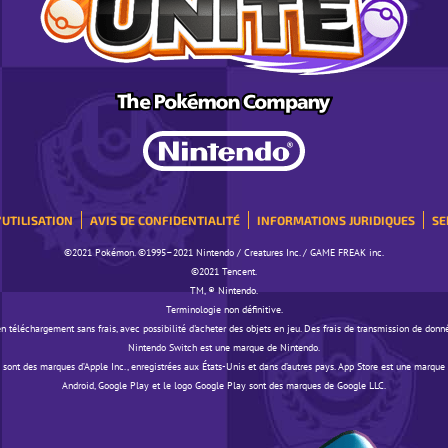
'UTILISATION
AVIS DE CONFIDENTIALITÉ
INFORMATIONS JURIDIQUES
SE
©️️️2021 Pokémon. ©️️️1995–2021 Nintendo / Creatures Inc. / GAME FREAK inc.
©️️️2021 Tencent.
TM, ® Nintendo.
Terminologie non définitive.
n téléchargement sans frais, avec possibilité d'acheter des objets en jeu. Des frais de transmission de donn
Nintendo Switch est une marque de Nintendo.
 sont des marques d’Apple Inc., enregistrées aux États-Unis et dans d’autres pays. App Store est une marque 
Android, Google Play et le logo Google Play sont des marques de Google LLC.