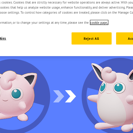
s cookies. Cookies that are strictly necessary for website operations are always active. With yo
 cookies that help us analyze website usage, enhance functionality, and deliver advertising. Ple
oose settings. To control how categories of cookies are treated, please click on the Manage Co
rmation, or to change your settings at any time, please see the
cookie page.
kies
Reject All
Acc