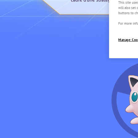
This site use
will also set
buttons to ch
For more info
Manage Coo