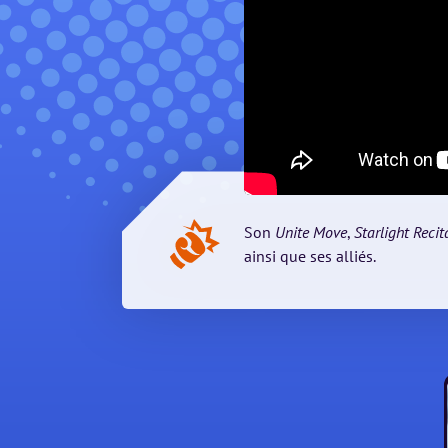
Son
Unite Move
,
Starlight Recit
ainsi que ses alliés.