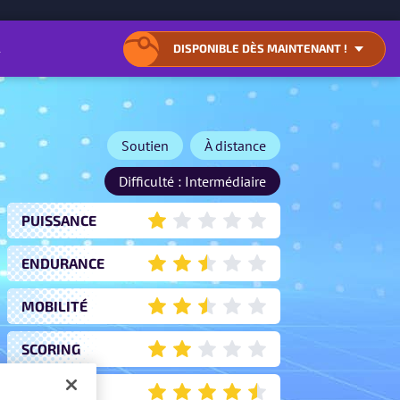
U CONTENU
DISPONIBLE DÈS MAINTENANT !
OUVRIR
FERMER
LA
LA
LISTE
LISTE
DES
DES
LIENS
LIENS
DE
DE
Soutien
À distance
TÉLÉCHARGEMENT
TÉLÉCHARGEMENT
Difficulté : Intermédiaire
PUISSANCE
1
ENDURANCE
2.5
MOBILITÉ
2.5
SCORING
2
UTILITÉ