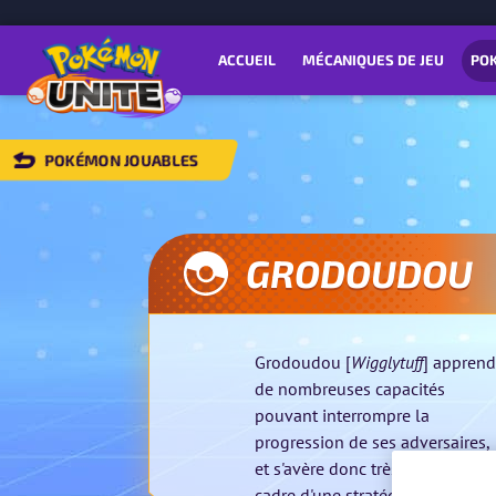
ACCUEIL
MÉCANIQUES DE JEU
PO
POKÉMON JOUABLES
RETOUR
À
LA
ISTE
GRODOUDOU
ES
KÉMON
ABLES
Grodoudou [
Wigglytuff
] apprend
de nombreuses capacités
pouvant interrompre la
progression de ses adversaires,
et s'avère donc très utile dans l
cadre d'une stratégie d'équipe.