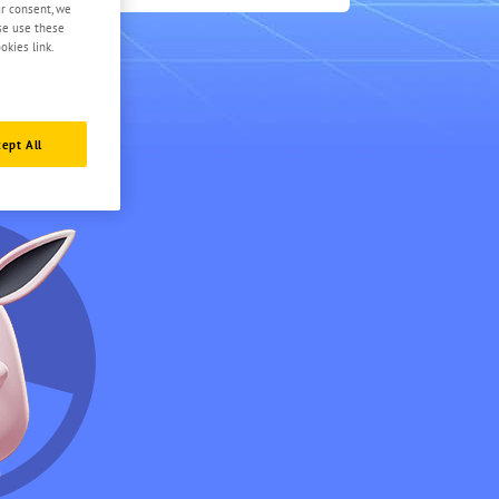
4.5
ur consent, we
ase use these
okies link.
ept All