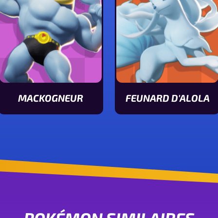
MACKOGNEUR
FEUNARD D'ALOLA
Voir les stats de Mackogneur
Voir les stats de Feunar