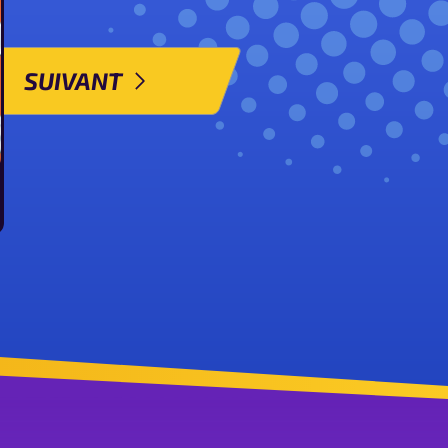
SUIVANT
d d'Alola