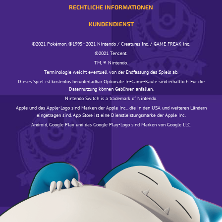
RECHTLICHE INFORMATIONEN
KUNDENDIENST
©️️️2021 Pokémon. ©️️️1995–2021 Nintendo / Creatures Inc. / GAME FREAK inc.
©️️️2021 Tencent.
TM, ® Nintendo.
Terminologie weicht eventuell von der Endfassung des Spiels ab.
Dieses Spiel ist kostenlos herunterladbar. Optionale In-Game-Käufe sind erhältlich. Für die
Datennutzung können Gebühren anfallen.
Nintendo Switch is a trademark of Nintendo.
Apple und das Apple-Logo sind Marken der Apple Inc., die in den USA und weiteren Ländern
eingetragen sind. App Store ist eine Dienstleistungsmarke der Apple Inc.
Android, Google Play und das Google Play-Logo sind Marken von Google LLC.