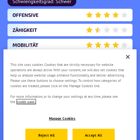
Schwierigkeitsgrad: Schwer
OFFENSIVE
4
ZÄHIGKEIT
1.5
MOBILITÄT
4
PUNKTERZIELUNG
2
This site uses cookies. Cookies that are strictly necessary for website
operations are always active. With your consent, we will also set cookies that
UNTERSTÜTZUNG
help us analyze website usage, enhance functionality, and deliver advertising.
2
Please use these buttons to choose settings. To control how categories of
cookies are treated, please click on the Manage Cookies link.
For more information, or to change your settings at any time, please see
the
cookie page.
Manage Cookies
MIRAIDON
Reject All
Accept All
LV.
1