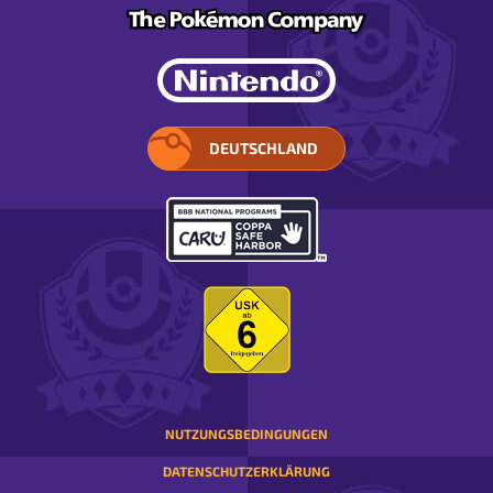
DEUTSCHLAND
WÄHLE
DEIN
LAND.
ÖFFNET
IN
EINEM
POP-
UP-
FENSTER
NUTZUNGSBEDINGUNGEN
DATENSCHUTZERKLÄRUNG