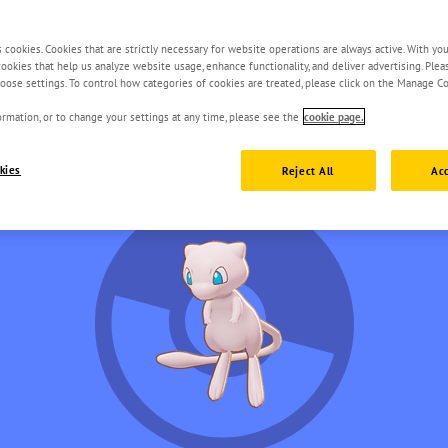
s cookies. Cookies that are strictly necessary for website operations are always active. With yo
 cookies that help us analyze website usage, enhance functionality, and deliver advertising. Ple
oose settings. To control how categories of cookies are treated, please click on the Manage Co
rmation, or to change your settings at any time, please see the
cookie page.
kies
Reject All
Acc