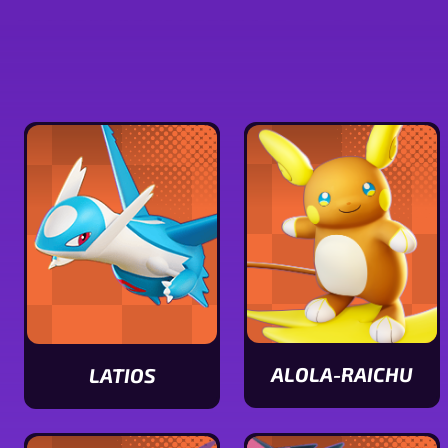
ALOLA-RAICHU
LATIOS
Statuswerte
Statuswerte
von
von