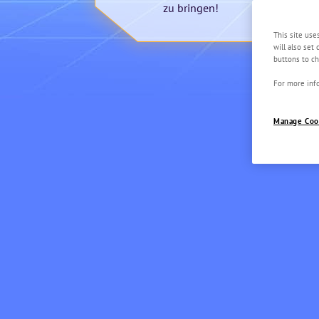
zu bringen!
This site use
will also set
buttons to ch
For more info
Manage Coo