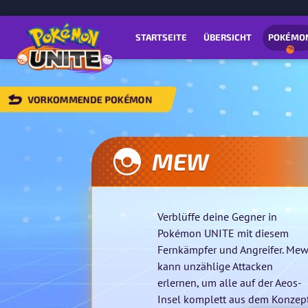
STARTSEITE
ÜBERSICHT
POKÉMO
VORKOMMENDE POKÉMON
ZURÜCK
ZU
DEN
ORKOMMENDEN
MEW
OKÉMON
Verblüffe deine Gegner in
Pokémon UNITE mit diesem
Fernkämpfer und Angreifer. Me
kann unzählige Attacken
erlernen, um alle auf der Aeos-
Insel komplett aus dem Konzep