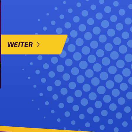
WEITER
tar ansehen