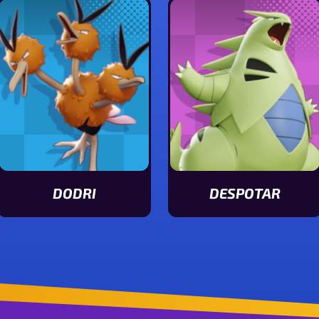
DODRI
DESPOTAR
Statuswerte von Dodri ansehen
Statuswerte von Despo