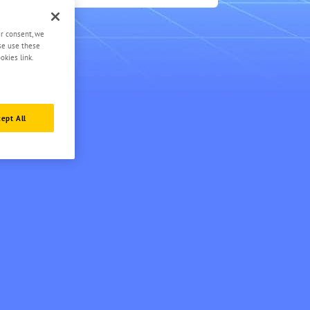
3
ur consent, we
ase use these
okies link.
ept All