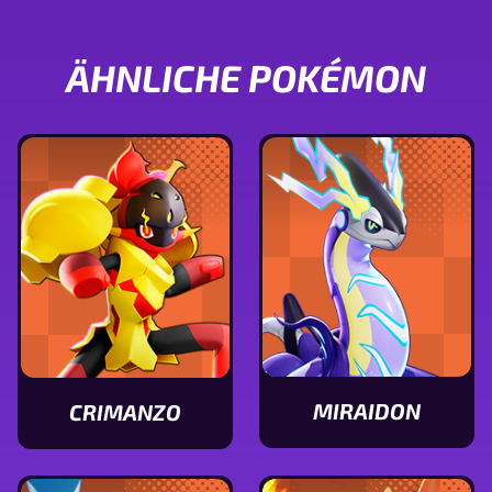
ÄHNLICHE POKÉMON
MIRAIDON
CRIMANZO
Statuswerte
Statuswerte
von
von