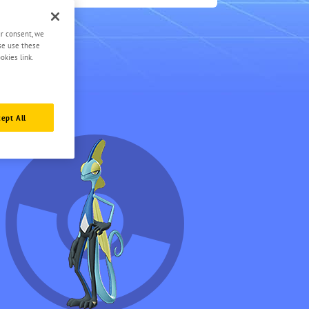
0.5
ur consent, we
ase use these
okies link.
ept All