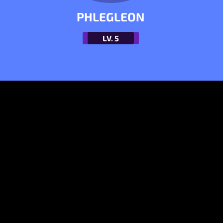
PHLEGLEON
LV.
5