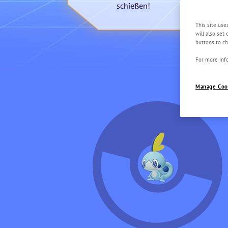
schießen!
This site use
will also set
buttons to ch
For more info
Manage Coo