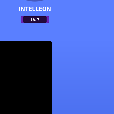
INTELLEON
LV.
7