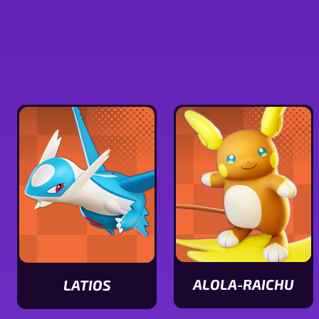
ALOLA-RAICHU
LATIOS
Statuswerte
Statuswerte