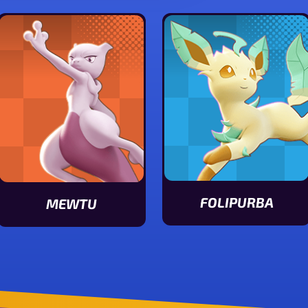
FOLIPURBA
MEWTU
Statuswerte von Folip
Statuswerte von Mewtu ansehen