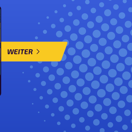
WEITER
urba ansehen