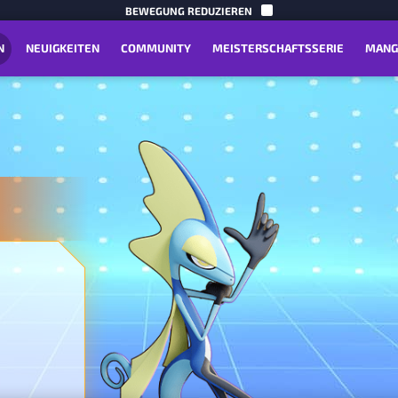
BIS ZUM I
BEWEGUNG REDUZIEREN
N
NEUIGKEITEN
COMMUNITY
MEISTERSCHAFTSSERIE
MANG