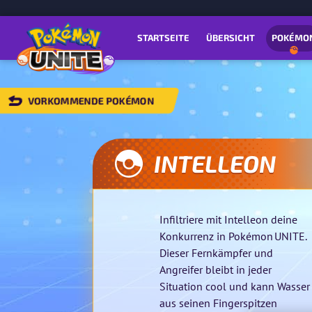
STARTSEITE
ÜBERSICHT
POKÉMO
VORKOMMENDE POKÉMON
ZURÜCK
ZU
DEN
ORKOMMENDEN
INTELLEON
OKÉMON
Infiltriere mit Intelleon deine
Konkurrenz in Pokémon UNITE.
Dieser Fernkämpfer und
Angreifer bleibt in jeder
Situation cool und kann Wasser
aus seinen Fingerspitzen