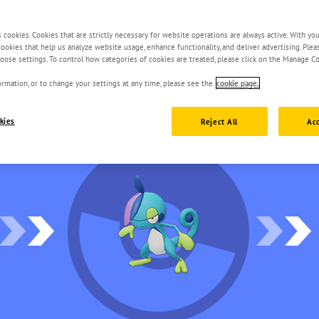
s cookies. Cookies that are strictly necessary for website operations are always active. With yo
 cookies that help us analyze website usage, enhance functionality, and deliver advertising. Ple
oose settings. To control how categories of cookies are treated, please click on the Manage Co
rmation, or to change your settings at any time, please see the
cookie page.
kies
Reject All
Acc