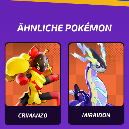
ÄHNLICHE POKÉMON
MIRAIDON
CRIMANZO
Statuswerte
Statuswerte