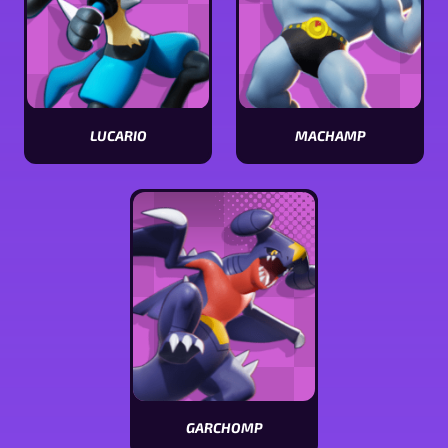
LUCARIO
MACHAMP
Visualizar
Visualizar
estatísticas
estatísticas
[Pokémon
[Pokémon
name]
name]
GARCHOMP
Visualizar