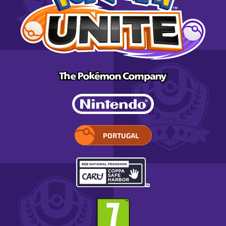
PORTUGAL
SELECIONE
A
SUA
REGIÃO.
ABRE
EM
UMA
JANELA
DIALOG