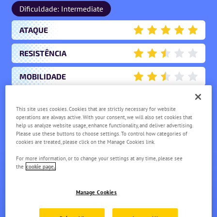
Dificuldade: Intermediate
ATAQUE
5
RESISTÊNCIA
2.5
MOBILIDADE
2.5
PONTUAÇÃO
2
This site uses cookies. Cookies that are strictly necessary for website
operations are always active. With your consent, we will also set cookies that
ASSISTÊNCIA
help us analyze website usage, enhance functionality, and deliver advertising.
2
Please use these buttons to choose settings. To control how categories of
cookies are treated, please click on the Manage Cookies link.
For more information, or to change your settings at any time, please see
the
cookie page.
Manage Cookies
SUICUNE