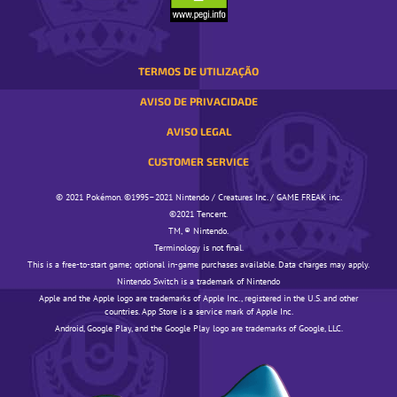
TERMOS DE UTILIZAÇÃO
AVISO DE PRIVACIDADE
AVISO LEGAL
CUSTOMER SERVICE
© 2021 Pokémon. ©1995–2021 Nintendo / Creatures Inc. / GAME FREAK inc.
©️️️2021 Tencent.
TM, ® Nintendo.
Terminology is not final.
This is a free-to-start game; optional in-game purchases available. Data charges may apply.
Nintendo Switch is a trademark of Nintendo
Apple and the Apple logo are trademarks of Apple Inc., registered in the U.S. and other
countries. App Store is a service mark of Apple Inc.
Android, Google Play, and the Google Play logo are trademarks of Google, LLC.