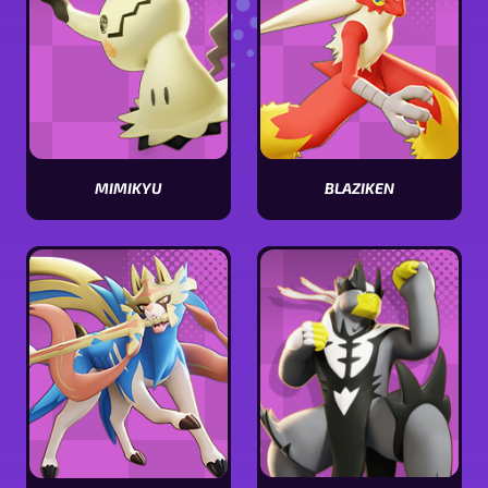
MIMIKYU
BLAZIKEN
Visualizar
Visualizar
estatísticas
estatísticas
[Pokémon
[Pokémon
name]
name]