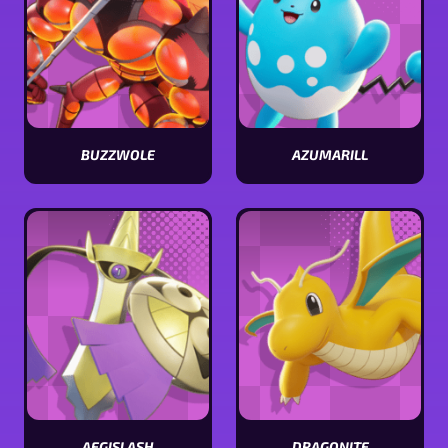
BUZZWOLE
AZUMARILL
Visualizar
Visualizar
estatísticas
estatísticas
[Pokémon
[Pokémon
name]
name]
AEGISLASH
DRAGONITE