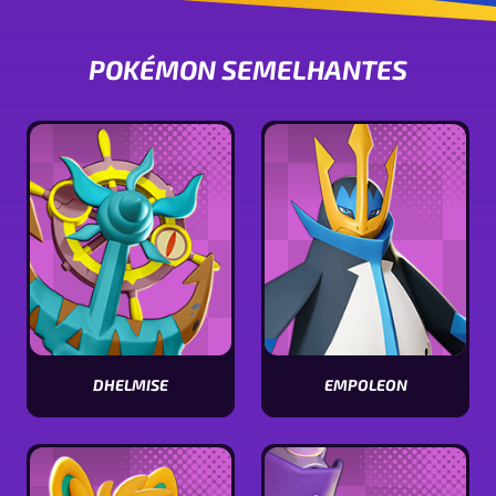
POKÉMON SEMELHANTES
DHELMISE
EMPOLEON
Visualizar
Visualizar
estatísticas
estatísticas
[Pokémon
[Pokémon
name]
name]