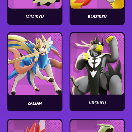
MIMIKYU
BLAZIKEN
Visualizar
Visualizar
estatísticas
estatísticas
[Pokémon
[Pokémon
name]
name]
URSHIFU
ZACIAN
Visualizar
Visualizar
estatísticas
estatísticas
[Pokémon
[Pokémon
name]
name]