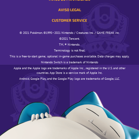
AVISO LEGAL
CUSTOMER SERVICE
© 2021 Pokémon. ©1995–2021 Nintendo / Creatures Inc. / GAME FREAK inc.
©️️️2021 Tencent.
TM, ® Nintendo.
Terminology is not final.
This is a free-to-start game; optional in-game purchases available. Data charges may apply.
Nintendo Switch is a trademark of Nintendo
Apple and the Apple logo are trademarks of Apple Inc., registered in the U.S. and other
countries. App Store is a service mark of Apple Inc.
Android, Google Play, and the Google Play logo are trademarks of Google, LLC.