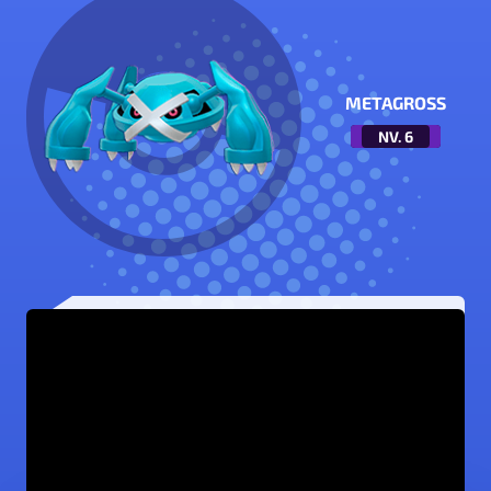
METAGROSS
NV.
6