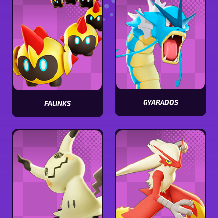
name]
name]
GYARADOS
FALINKS
Visualizar
Visualizar
estatísticas
estatísticas
[Pokémon
[Pokémon
name]
name]