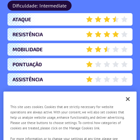
Dificuldade: Intermediate
ATAQUE
3.5
RESISTÊNCIA
4
MOBILIDADE
2.5
PONTUAÇÃO
1
ASSISTÊNCIA
1
BELDUM
This site uses cookies. Cookies that are strictly necessary for website
NV.
1
operations are always active. With your consent, we will also set cookies that
help us analyze website usage, enhance functionality, and deliver advertising.
Please use these buttons to choose settings. To control how categories of
cookies are treated, please click on the Manage Cookies link.
For more information, or to change your settings at any time, please see