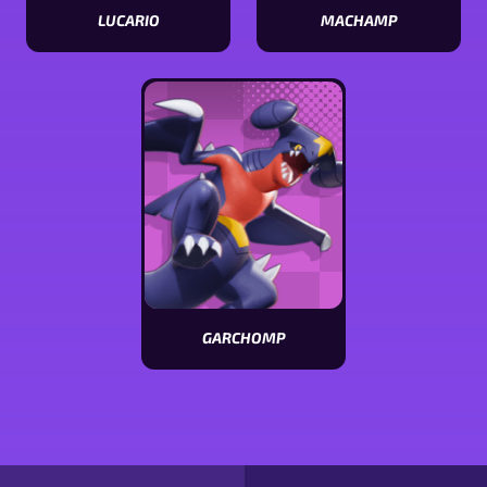
LUCARIO
MACHAMP
Visualizar
Visualizar
estatísticas
estatísticas
[Pokémon
[Pokémon
name]
name]
GARCHOMP
Visualizar
estatísticas
[Pokémon
name]