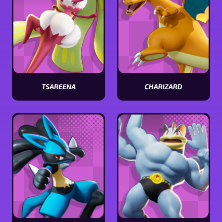
TSAREENA
CHARIZARD
Visualizar
Visualizar
estatísticas
estatísticas
[Pokémon
[Pokémon
name]
name]