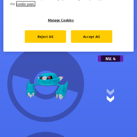
the
cookie page.
Manage Cookies
Reject All
Accept All
METANG
NV.
4