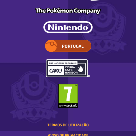
PORTUGAL
SELECIONE
A
SUA
REGIÃO.
ABRE
EM
UMA
JANELA
DIALOG
TERMOS DE UTILIZAÇÃO
AVISO DE PRIVACIDADE