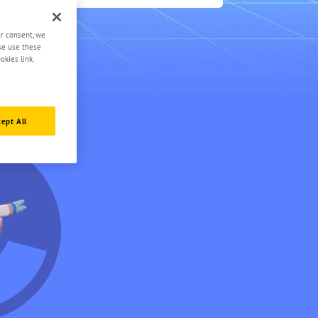
3.5
ur consent, we
ase use these
okies link.
ept All