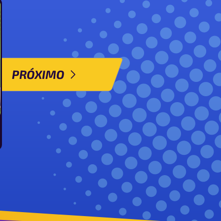
PRÓXIMO
 Mamoswine