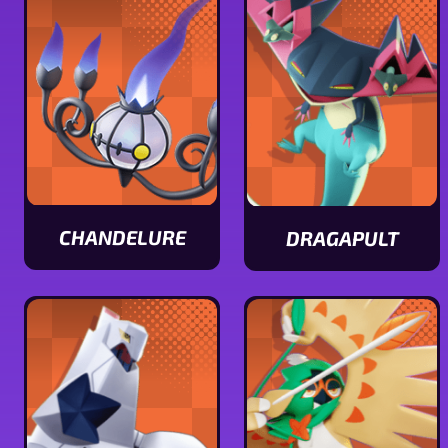
de
de
Alolan
Latios
Raichu
CHANDELURE
DRAGAPULT
Ver
Ver
características
características
de
de
Chandelure
Dragapult