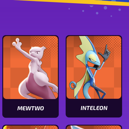
INTELEON
MEWTWO
Ver
Ver
características
características