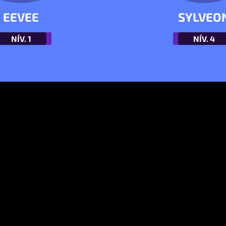
EEVEE
SYLVEO
NÍV.
1
NÍV.
4