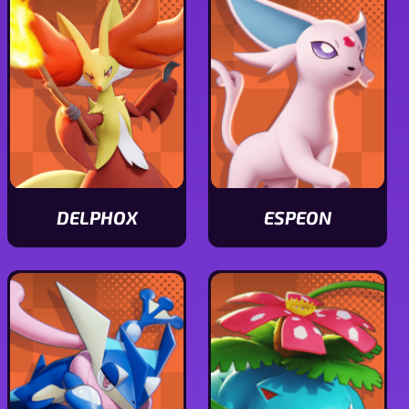
de
de
Inteleon
Mewtwo
DELPHOX
ESPEON
Ver
Ver
características
características
de
de
Delphox
Espeon