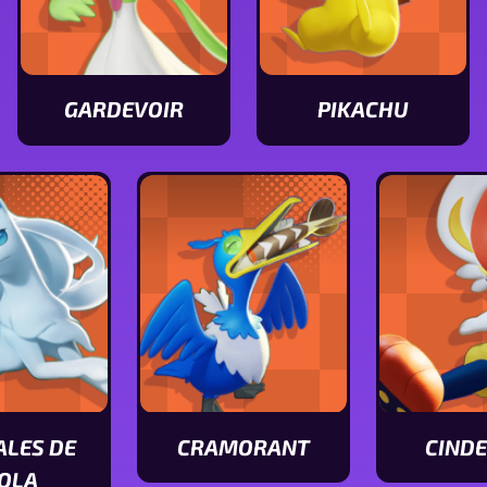
GARDEVOIR
PIKACHU
Ver
Ver
características
características
de
de
Gardevoir
Pikachu
ALES DE
CRAMORANT
CIND
Ver
Ver
OLA