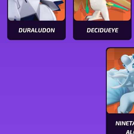
DURALUDON
DECIDUEYE
Ver
Ver
características
características
de
de
Duraludon
Decidueye
NINET
AL