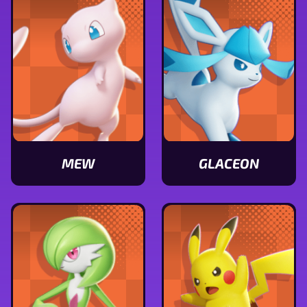
de
de
Miraidon
Armarouge
MEW
GLACEON
Ver
Ver
características
características
de
de
Mew
Glaceon