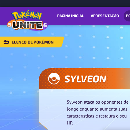
PÁGINA INICIAL
APRESENTAÇÃO
P
ELENCO DE POKÉMON
VOLTAR
PARA
ELENCO
DE
OKÉMON
SYLVEON
Sylveon ataca os oponentes de
longe enquanto aumenta suas
características e restaura o seu
HP.