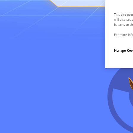
This site use
will also set
buttons to ch
For more info
Manage Coo