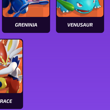
GRENINJA
VENUSAUR
Ver
Ver
características
características
de
de
Greninja
Venusaur
ERACE