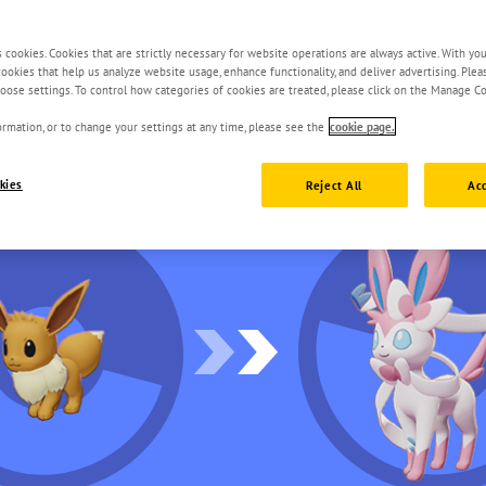
s cookies. Cookies that are strictly necessary for website operations are always active. With yo
 cookies that help us analyze website usage, enhance functionality, and deliver advertising. Ple
oose settings. To control how categories of cookies are treated, please click on the Manage Co
rmation, or to change your settings at any time, please see the
cookie page.
kies
Reject All
Acc