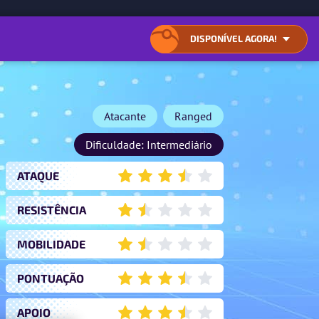
A O CONTEÚDO
DISPONÍVEL AGORA!
ABRIR
FECHAR
A
A
LISTA
LISTA
DE
DE
LOCALIZAÇÕES
LOCALIZAÇÕES
DOS
DOS
Atacante
Ranged
DOWNLOADS
DOWNLOADS
DISPONÍVEIS
DISPONÍVEIS
Dificuldade: Intermediário
ATAQUE
3.5
RESISTÊNCIA
1.5
MOBILIDADE
1.5
PONTUAÇÃO
3.5
APOIO