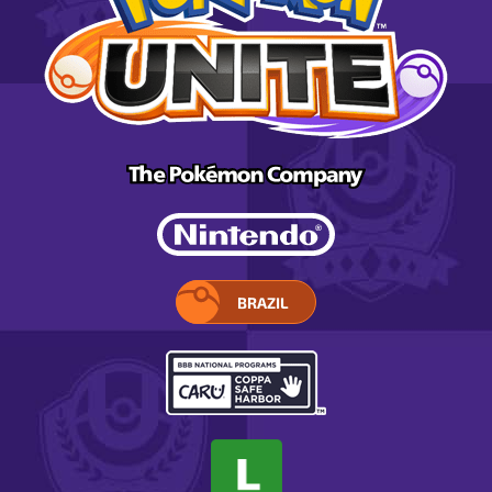
BRAZIL
SELECIONE
A
SUA
REGIÃO.
ABRE
EM
UMA
JANELA