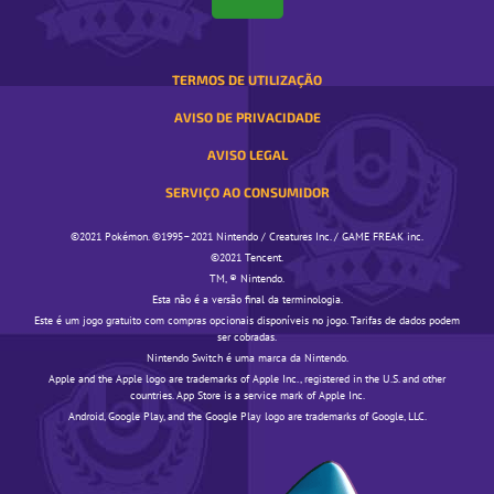
POP-
UP
TERMOS DE UTILIZAÇÃO
AVISO DE PRIVACIDADE
AVISO LEGAL
SERVIÇO AO CONSUMIDOR
©️️️2021 Pokémon. ©️️️1995–2021 Nintendo / Creatures Inc. / GAME FREAK inc.
©️️️2021 Tencent.
TM, ® Nintendo.
Esta não é a versão final da terminologia.
Este é um jogo gratuito com compras opcionais disponíveis no jogo. Tarifas de dados podem
ser cobradas.
Nintendo Switch é uma marca da Nintendo.
Apple and the Apple logo are trademarks of Apple Inc., registered in the U.S. and other
countries. App Store is a service mark of Apple Inc.
Android, Google Play, and the Google Play logo are trademarks of Google, LLC.