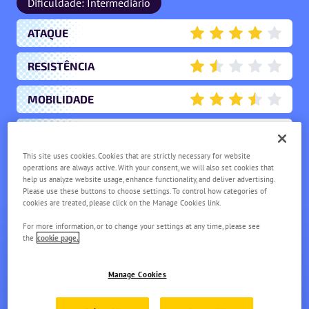
Dificuldade: Intermediário
ATAQUE
4
RESISTÊNCIA
1.5
MOBILIDADE
3.5
PONTUAÇÃO
3
This site uses cookies. Cookies that are strictly necessary for website
APOIO
operations are always active. With your consent, we will also set cookies that
1
help us analyze website usage, enhance functionality, and deliver advertising.
Please use these buttons to choose settings. To control how categories of
cookies are treated, please click on the Manage Cookies link.
PIKACHU
For more information, or to change your settings at any time, please see
NÍV.
1
the
cookie page.
Manage Cookies