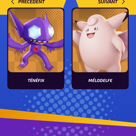
PRÉCÉDENT
SUIVANT
TÉNÉFIX
MÉLODELFE
Voir les stats de Ténéfix
Voir les stats de Mélodelfe