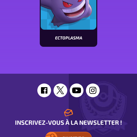
ECTOPLASMA
Voir
les
stats
de
Ectoplasma
INSCRIVEZ-VOUS À LA NEWSLETTER !