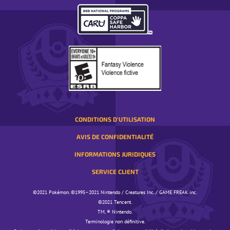
RÉGION.
S’OUVRE
DANS
UNE
FENÊTRE
CONTEXTUELLE
CONDITIONS D'UTILISATION
AVIS DE CONFIDENTIALITÉ
INFORMATIONS JURIDIQUES
SERVICE CLIENT
©️️️2021 Pokémon. ©️️️1995–2021 Nintendo / Creatures Inc. / GAME FREAK inc.
©️️️2021 Tencent.
TM, ® Nintendo.
Terminologie non définitive.