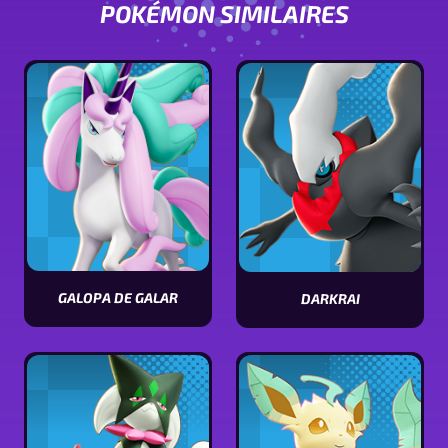
POKÉMON SIMILAIRES
GALOPA DE GALAR
DARKRAI
Voir
Voir
les
les
stats
stats
de
de
Galopa
Darkrai
de
Galar