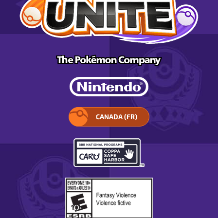
CANADA (FR)
SÉLECTIONNEZ
VOTRE
RÉGION.
S’OUVRE
DANS
UNE
FENÊTRE
CONTEXTUELLE