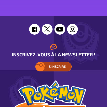
stats
de
Ectoplasma
INSCRIVEZ-VOUS À LA NEWSLETTER !
S'INSCRIRE