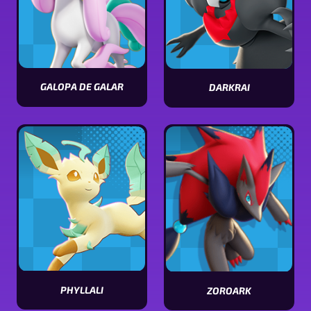
GALOPA DE GALAR
DARKRAI
Voir
Voir
les
les
stats
stats
de
de
Galopa
Darkrai
de
Galar
PHYLLALI
ZOROARK
Voir
Voir