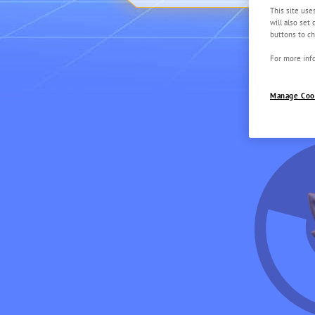
This site use
will also set
buttons to ch
For more info
Manage Coo