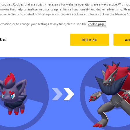
s cookies. Cookies that are strictly necessary for website operations are always active. With yo
 cookies that help us analyze website usage, enhance functionality, and deliver advertising. Ple
oose settings. To control how categories of cookies are treated, please click on the Manage Co
rmation, or to change your settings at any time, please see the
cookie page.
kies
Reject All
Acc