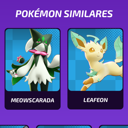
POKÉMON SIMILARES
LEAFEON
MEOWSCARADA
Ver
Ver
características
características
de
de