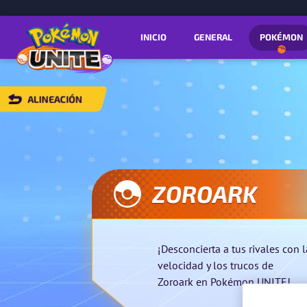
INICIO
GENERAL
POKÉMON
ALINEACIÓN
VOLVER
A
ALINEACIÓN
ZOROARK
¡Desconcierta a tus rivales con l
velocidad y los trucos de
Zoroark en Pokémon UNITE!