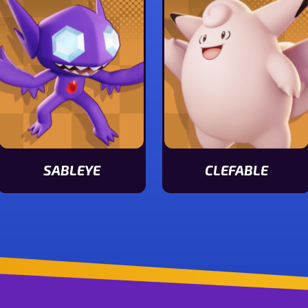
SABLEYE
CLEFABLE
Ver características de Sableye
Ver características de C