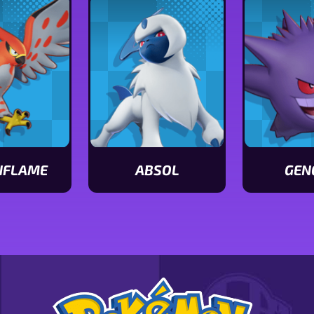
Leafeon
Meowscarada
NFLAME
ABSOL
GEN
Ver
Ver
ticas
características
característ
de
de
me
Absol
Gengar