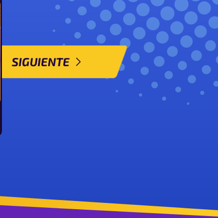
SIGUIENTE
lefable