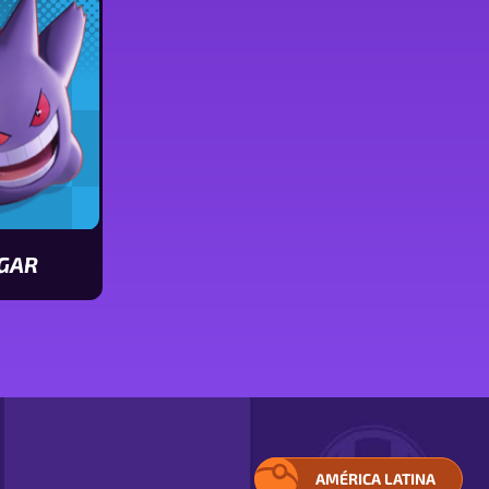
Dodrio
Zeraora
GAR
icas
AMÉRICA LATINA
ELIGE