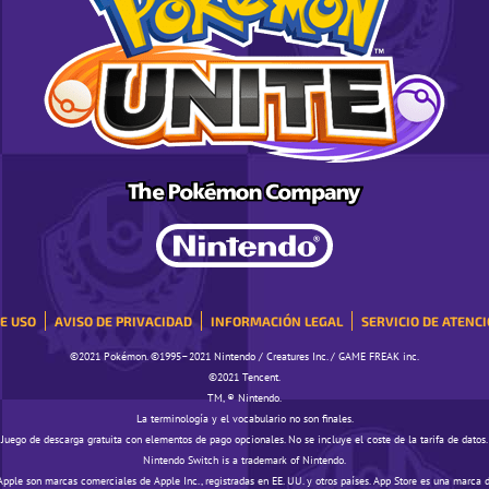
E USO
AVISO DE PRIVACIDAD
INFORMACIÓN LEGAL
SERVICIO DE ATENCI
©️️️2021 Pokémon. ©️️️1995–2021 Nintendo / Creatures Inc. / GAME FREAK inc.
©️️️2021 Tencent.
TM, ® Nintendo.
La terminología y el vocabulario no son finales.
Juego de descarga gratuita con elementos de pago opcionales. No se incluye el coste de la tarifa de datos.
Nintendo Switch is a trademark of Nintendo.
Apple son marcas comerciales de Apple Inc., registradas en EE. UU. y otros países. App Store es una marca d