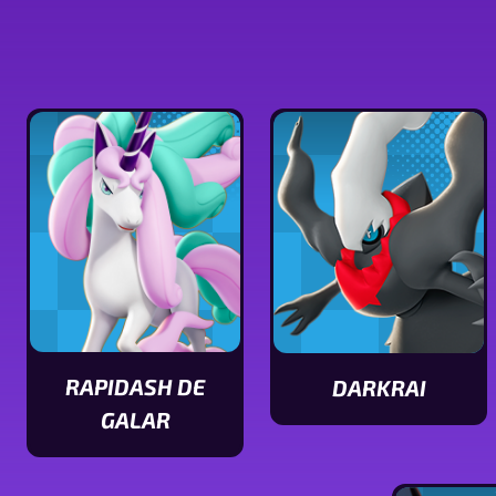
RAPIDASH DE
DARKRAI
Ver
GALAR
Ver
características
características
de