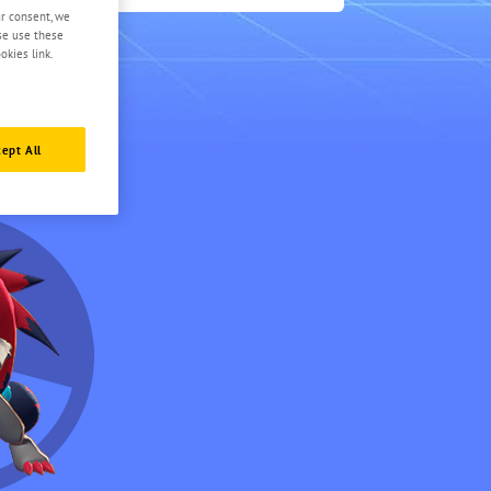
0.5
ur consent, we
ase use these
okies link.
ept All