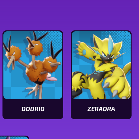
DODRIO
ZERAORA
Ver
Ver
características
características
de
de