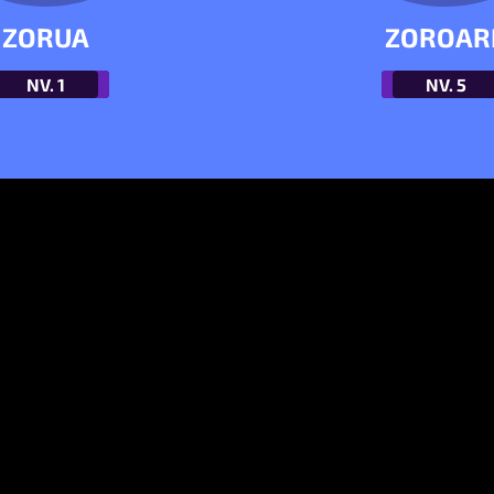
ZORUA
ZOROAR
NV.
1
NV.
5