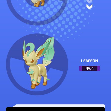
LEAFEON
NV.
4