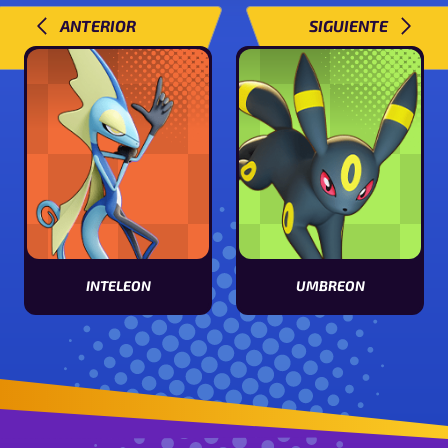
ANTERIOR
SIGUIENTE
INTELEON
UMBREON
Ver características de Inteleon
Ver características de Umbreon