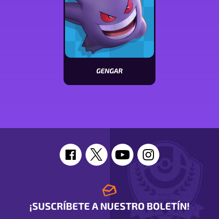
GENGAR
Ver
características
de
Gengar
¡SUSCRÍBETE A NUESTRO BOLETÍN!