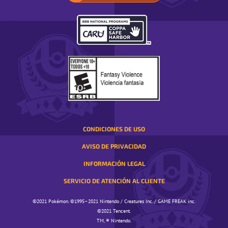
TU
REGIÓN.
SE
ABRE
EN
UNA
VENTANA
EMERGENTE
CONDICIONES DE USO
AVISO DE PRIVACIDAD
INFORMACIÓN LEGAL
SERVICIO DE ATENCIÓN AL CLIENTE
©️️️2021 Pokémon. ©️️️1995–2021 Nintendo / Creatures Inc. / GAME FREAK inc.
©️️️2021 Tencent.
TM, ® Nintendo.