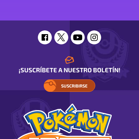
de
Slowbro
¡SUSCRÍBETE A NUESTRO BOLETÍN!
SUSCRIBIRSE