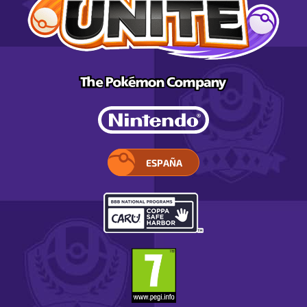
ESPAÑA
ELIGE
TU
REGIÓN.
SE
ABRE
EN
UNA
VENTANA
EMERGENTE