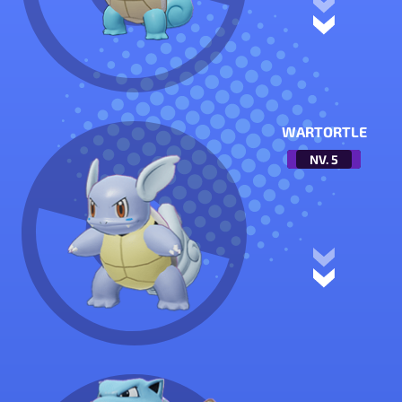
WARTORTLE
NV.
5