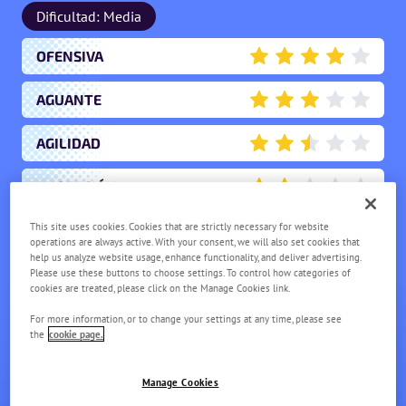
Dificultad: Media
OFENSIVA
4
AGUANTE
3
AGILIDAD
2.5
ANOTACIÓN
2
This site uses cookies. Cookies that are strictly necessary for website
APOYO
2
operations are always active. With your consent, we will also set cookies that
help us analyze website usage, enhance functionality, and deliver advertising.
Please use these buttons to choose settings. To control how categories of
cookies are treated, please click on the Manage Cookies link.
For more information, or to change your settings at any time, please see
the
cookie page.
Manage Cookies
BUZZWOLE