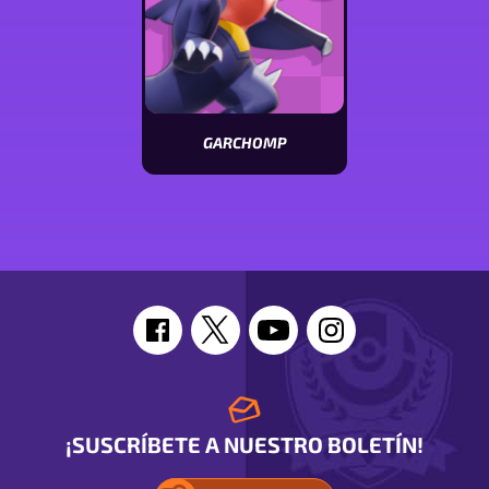
GARCHOMP
Ver
características
de
Garchomp
¡SUSCRÍBETE A NUESTRO BOLETÍN!