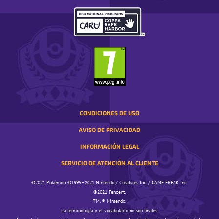
TU
REGIÓN.
SE
ABRE
EN
UNA
VENTANA
EMERGENTE
CONDICIONES DE USO
AVISO DE PRIVACIDAD
INFORMACIÓN LEGAL
SERVICIO DE ATENCIÓN AL CLIENTE
©️️️2021 Pokémon. ©️️️1995–2021 Nintendo / Creatures Inc. / GAME FREAK inc.
©️️️2021 Tencent.
TM, ® Nintendo.
La terminología y el vocabulario no son finales.