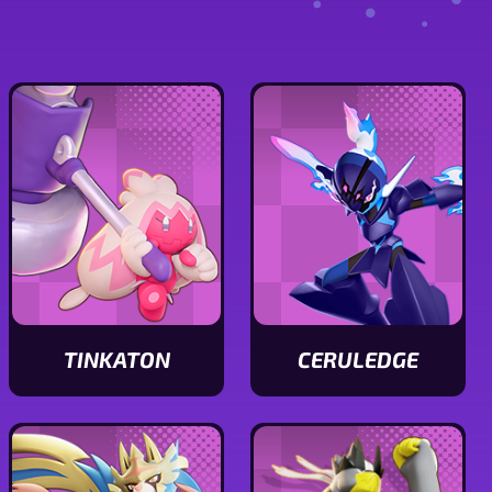
CERULEDGE
TINKATON
Ver
Ver
características
características
de
de
ceruledge
Tinkaton