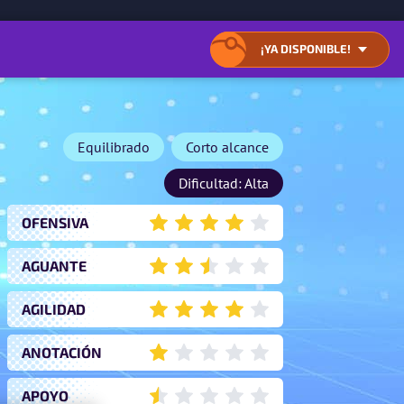
TENIDO
¡YA DISPONIBLE!
ACCEDER
CERRAR
A
LA
LA
LISTA
LISTA
DE
DE
OPCIONES
OPCIONES
DE
Equilibrado
Corto alcance
DE
DESCARGA
DESCARGA
Dificultad: Alta
OFENSIVA
4
AGUANTE
2.5
AGILIDAD
4
ANOTACIÓN
1
APOYO