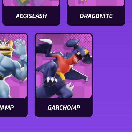
AEGISLASH
DRAGONITE
Ver
Ver
características
características
de
de
Aegislash
Dragonite
HAMP
GARCHOMP
Ver
icas
características