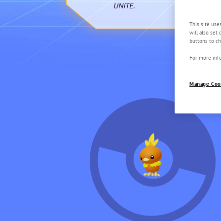
UNITE
.
This site use
will also set
buttons to ch
For more info
Manage Coo