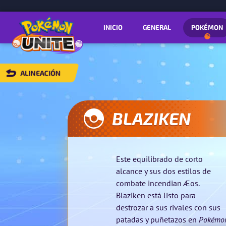
INICIO
GENERAL
POKÉMON
ALINEACIÓN
VOLVER
A
ALINEACIÓN
BLAZIKEN
Este equilibrado de corto
alcance y sus dos estilos de
combate incendian Æos.
Blaziken está listo para
destrozar a sus rivales con sus
patadas y puñetazos en
Pokémo