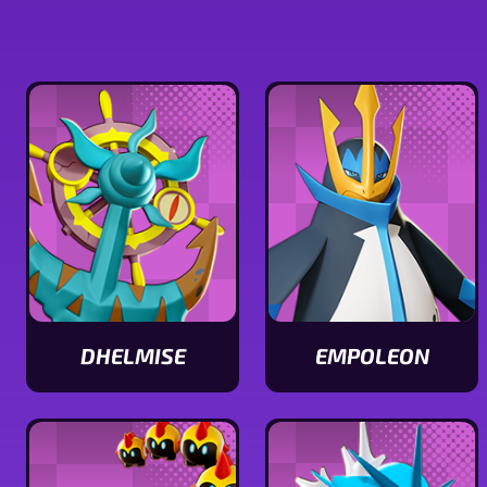
DHELMISE
EMPOLEON
Ver
Ver
características
características
de
de
Dhelmise
Empoleon