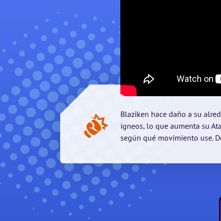
Blaziken hace daño a su alre
ígneos, lo que aumenta su At
según qué movimiento use. De