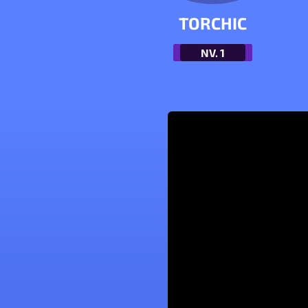
TORCHIC
NV.
1