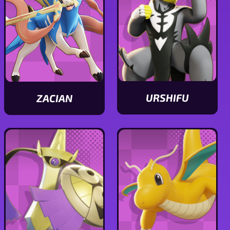
URSHIFU
ZACIAN
Ver
Ver
características
características
de
de
Urshifu
Zacian