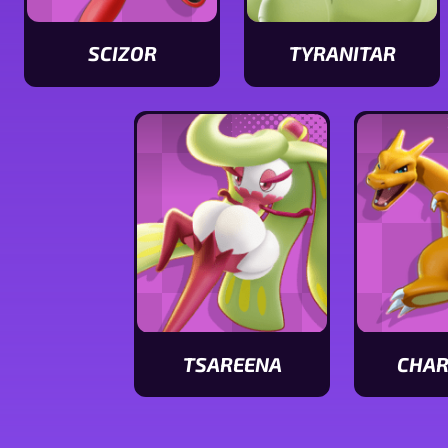
SCIZOR
TYRANITAR
Ver
Ver
características
características
de
de
Scizor
Tyranitar
TSAREENA
CHAR
Ver
Ver
características
caracterís