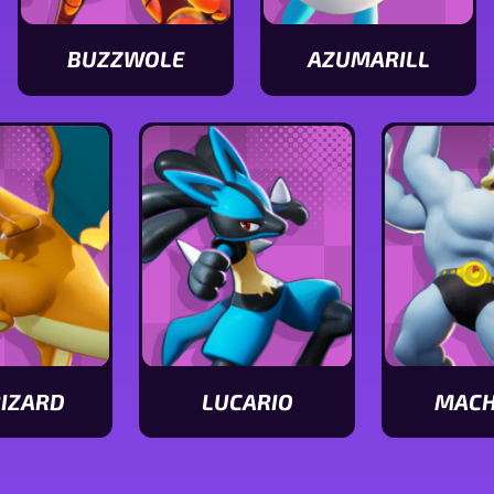
BUZZWOLE
AZUMARILL
Ver
Ver
características
características
de
de
Buzzwole
Azumarill
IZARD
LUCARIO
MAC
Ver
Ver
ticas
características
característ