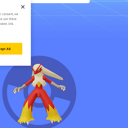
0.5
ur consent, we
ase use these
okies link.
ept All