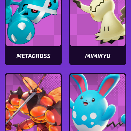
METAGROSS
MIMIKYU
Ver
Ver
características
características
de
de
Metagross
Mimikyu