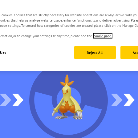
s cookies. Cookies that are strictly necessary for website operations are always active. With yo
 cookies that help us analyze website usage, enhance functionality, and deliver advertising. Ple
oose settings. To control how categories of cookies are treated, please click on the Manage Co
rmation, or to change your settings at any time, please see the
cookie page.
kies
Reject All
Acc