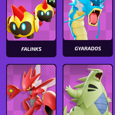
GYARADOS
FALINKS
Ver
Ver
características
características
de
de
Gyarados
Falinks