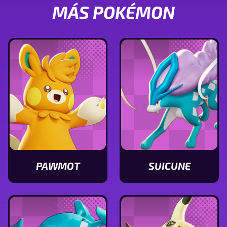
MÁS POKÉMON
PAWMOT
SUICUNE
Ver
Ver
características
características
de
de
Pawmot
Suicune