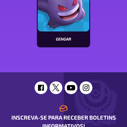
GENGAR
Ver
características
de
Gengar
INSCREVA-SE PARA RECEBER BOLETINS
INFORMATIVOS!