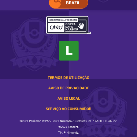
BRAZIL
SELECIONE
A
SUA
REGIÃO.
ABRE
EM
UMA
JANELA
POP-
UP
TERMOS DE UTILIZAÇÃO
AVISO DE PRIVACIDADE
AVISO LEGAL
SERVIÇO AO CONSUMIDOR
©️️️2021 Pokémon. ©️️️1995–2021 Nintendo / Creatures Inc. / GAME FREAK inc.
©️️️2021 Tencent.
TM, ® Nintendo.