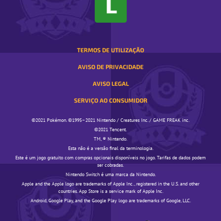
JANELA
POP-
UP
TERMOS DE UTILIZAÇÃO
AVISO DE PRIVACIDADE
AVISO LEGAL
SERVIÇO AO CONSUMIDOR
©️️️2021 Pokémon. ©️️️1995–2021 Nintendo / Creatures Inc. / GAME FREAK inc.
©️️️2021 Tencent.
TM, ® Nintendo.
Esta não é a versão final da terminologia.
Este é um jogo gratuito com compras opcionais disponíveis no jogo. Tarifas de dados podem
ser cobradas.
Nintendo Switch é uma marca da Nintendo.
Apple and the Apple logo are trademarks of Apple Inc., registered in the U.S. and other
countries. App Store is a service mark of Apple Inc.
Android, Google Play, and the Google Play logo are trademarks of Google, LLC.