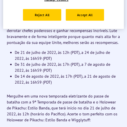
2022. Em breve, confira mais informações sobre as funções e
ataques especiais desses novos Pokémon.
Reject All
Accept All
Participe em um novo tipo de batalha rápida com o Desafio do
Chefão. No Desafio do Chefão, os jogadores se juntam para
derrotar chefes poderosos e ganhar recompensas incríveis. Lute
bravamente e de forma inteligente porque quanto mais alta for a
pontuação da sua equipe Unite, melhores serão as recompensas.
De 21 de julho de 2022, às 12h (PDT), a 24 de julho de
2022, às 16h59 (PDT)
De 31 de julho de 2022, às 17h (PDT), a 7 de agosto de
2022, às 16h59 (PDT)
De 14 de agosto de 2022, às 17h (PDT), a 21 de agosto de
2022, às 16h59 (PDT)
Mergulhe em uma nova temporada eletrizante do passe de
batalha com a 9ª Temporada de passe de batalha e o Holowear
de Pikachu: Estilo Banda, que terá início no dia 21 de julho de
2022, às 12h (horário do Pacífico). Acerte o tom perfeito com os
Holowear de Pikachu: Estilo Banda e Wigglytuff: