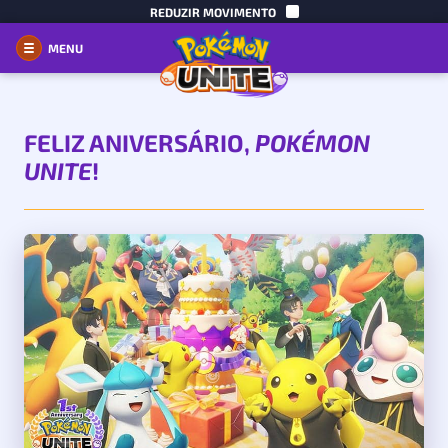
CONTEÚDO
REDUZIR MOVIMENTO
MENU
Abrir
Fechar
navegação
navegação
FELIZ ANIVERSÁRIO,
POKÉMON
UNITE
!