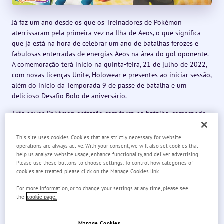
Já faz um ano desde os que os Treinadores de Pokémon
aterrissaram pela primeira vez na Ilha de Aeos, o que significa
que já está na hora de celebrar um ano de batalhas ferozes e
fabulosas enterradas de energias Aeos na área do gol oponente.
A comemoração terá início na quinta-feira, 21 de julho de 2022,
com novas licenças Unite, Holowear e presentes ao iniciar sessão,
além do início da Temporada 9 de passe de batalha e um
delicioso Desafio Bolo de aniversário.
Três novos Pokémon entrarão com força na batalha, começando
com Glaceon, o Pokémon Neve Fresca, no dia 21 de julho de
2022. Os Treinadores interessados em aproveitar a força
This site uses cookies. Cookies that are strictly necessary for website
congelante de Glaceon podem participar do Desafio congelante
operations are always active. With your consent, we will also set cookies that
help us analyze website usage, enhance functionality, and deliver advertising.
de Glaceon, que acontecerá de quinta-feira, 21 de julho de 2022,
Please use these buttons to choose settings. To control how categories of
às 12h (horário do Pacífico), a domingo, 14 de agosto de 2022,
cookies are treated, please click on the Manage Cookies link.
às 16h59 (horário do Pacífico). Ao completar as missões
necessárias, os jogadores poderão ganhar uma licença Unite de
For more information, or to change your settings at any time, please see
the
cookie page.
Glaceon. Outros Pokémon que farão suas estreias durante as
festividades de aniversário são Buzzwole, na quarta-feira, 3 de
agosto de 2022, e Tyranitar, na segunda-feira, 15 de agosto de
Manage Cookies