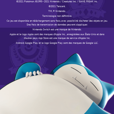
©️️️2021 Pokémon. ©️️️1995–2021 Nintendo / Creatures Inc. / GAME FREAK inc.
©️️️2021 Tencent.
TM, ® Nintendo.
Terminologie non définitive.
Ce jeu est disponible en téléchargement sans frais, avec possibilité d'acheter des objets en jeu.
Des frais de transmission de données peuvent s'appliquer.
Nintendo Switch est une marque de Nintendo.
Apple et le logo Apple sont des marques d’Apple Inc., enregistrées aux États-Unis et dans
d’autres pays. App Store est une marque de service d’Apple Inc.
Android, Google Play et le logo Google Play sont des marques de Google LLC.