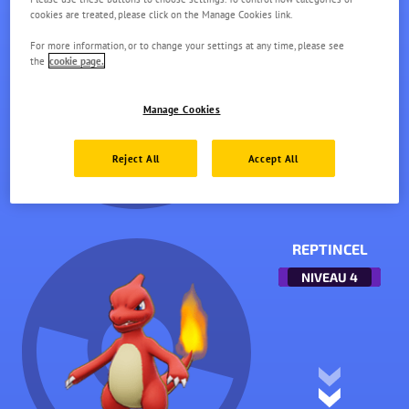
cookies are treated, please click on the Manage Cookies link.
NIVEAU
1
For more information, or to change your settings at any time, please see
the
cookie page.
Manage Cookies
Reject All
Accept All
REPTINCEL
NIVEAU
4