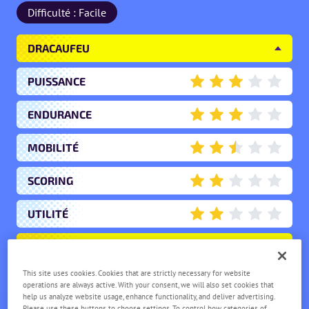
Difficulté : Facile
DRACAUFEU
PUISSANCE
3
ENDURANCE
3
MOBILITÉ
2.5
SCORING
2
UTILITÉ
2
MÉGA-DRACAUFEU X
This site uses cookies. Cookies that are strictly necessary for website
operations are always active. With your consent, we will also set cookies that
help us analyze website usage, enhance functionality, and deliver advertising.
SALAMÈCHE
Please use these buttons to choose settings. To control how categories of