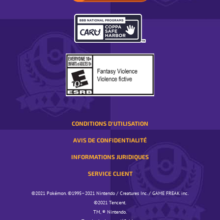
VOTRE
RÉGION.
S’OUVRE
DANS
UNE
FENÊTRE
CONTEXTUELLE
CONDITIONS D'UTILISATION
AVIS DE CONFIDENTIALITÉ
INFORMATIONS JURIDIQUES
SERVICE CLIENT
©️️️2021 Pokémon. ©️️️1995–2021 Nintendo / Creatures Inc. / GAME FREAK inc.
©️️️2021 Tencent.
TM, ® Nintendo.