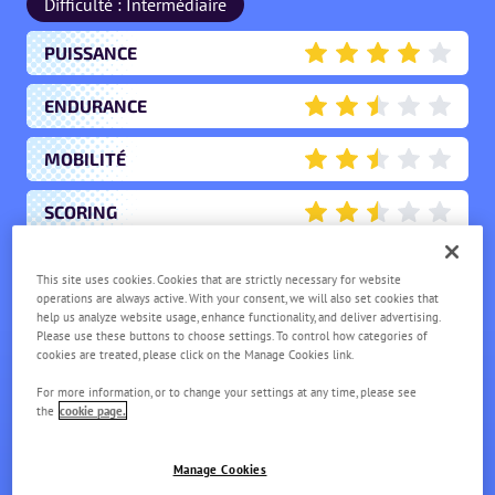
Difficulté : Intermédiaire
PUISSANCE
4
ENDURANCE
2.5
MOBILITÉ
2.5
SCORING
2.5
UTILITÉ
0.5
This site uses cookies. Cookies that are strictly necessary for website
operations are always active. With your consent, we will also set cookies that
help us analyze website usage, enhance functionality, and deliver advertising.
Please use these buttons to choose settings. To control how categories of
CHARBAMBIN
cookies are treated, please click on the Manage Cookies link.
NIVEAU
1
For more information, or to change your settings at any time, please see
the
cookie page.
Manage Cookies