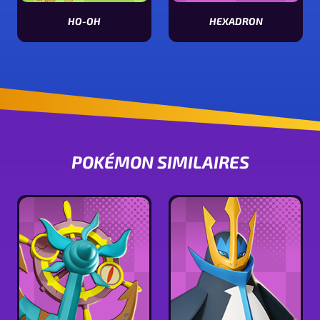
HO-OH
HEXADRON
Voir les stats de Ho-oh
Voir les stats de Hexadron
POKÉMON SIMILAIRES