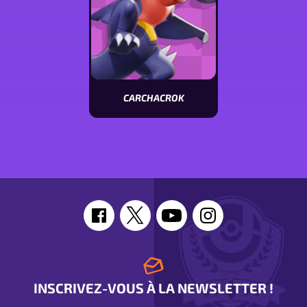
CARCHACROK
Voir
les
stats
de
Carchacrok
INSCRIVEZ-VOUS À LA NEWSLETTER !