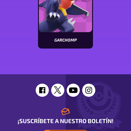
GARCHOMP
Ver
características
de
Garchomp
¡SUSCRÍBETE A NUESTRO BOLETÍN!