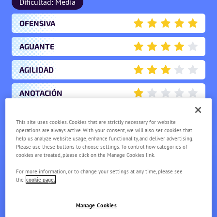
Dificultad: Media
OFENSIVA
5
AGUANTE
4
AGILIDAD
3
ANOTACIÓN
1
APOYO
2
This site uses cookies. Cookies that are strictly necessary for website
operations are always active. With your consent, we will also set cookies that
help us analyze website usage, enhance functionality, and deliver advertising.
Please use these buttons to choose settings. To control how categories of
cookies are treated, please click on the Manage Cookies link.
For more information, or to change your settings at any time, please see
the
cookie page.
ZACIAN
Manage Cookies
NV.
1