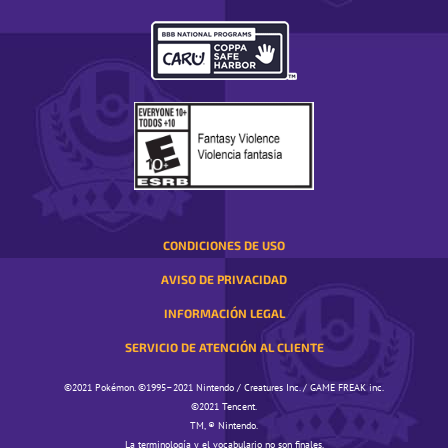
TU
REGIÓN.
SE
ABRE
EN
UNA
VENTANA
EMERGENTE
CONDICIONES DE USO
AVISO DE PRIVACIDAD
INFORMACIÓN LEGAL
SERVICIO DE ATENCIÓN AL CLIENTE
©️️️2021 Pokémon. ©️️️1995–2021 Nintendo / Creatures Inc. / GAME FREAK inc.
©️️️2021 Tencent.
TM, ® Nintendo.
La terminología y el vocabulario no son finales.