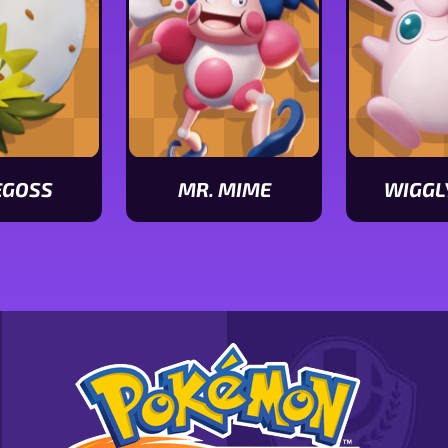
EGOSS
MR. MIME
WIGGL
Ver
Ver
ticas
características
característ
de
de
Mr.
Wigglytuff
Mime