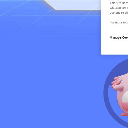
This site use
will also set
buttons to ch
For more info
Manage Coo