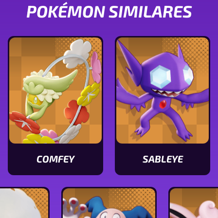
POKÉMON SIMILARES
COMFEY
SABLEYE
Ver
Ver
características
características
de
de
Comfey
Sableye