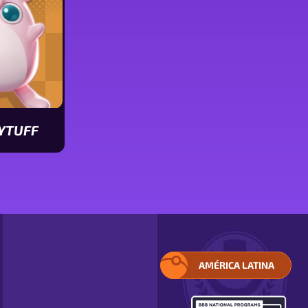
YTUFF
icas
AMÉRICA LATINA
ELIGE
TU
REGIÓN.