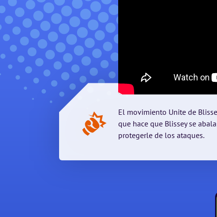
El movimiento Unite de Blisse
que hace que Blissey se abala
protegerle de los ataques.