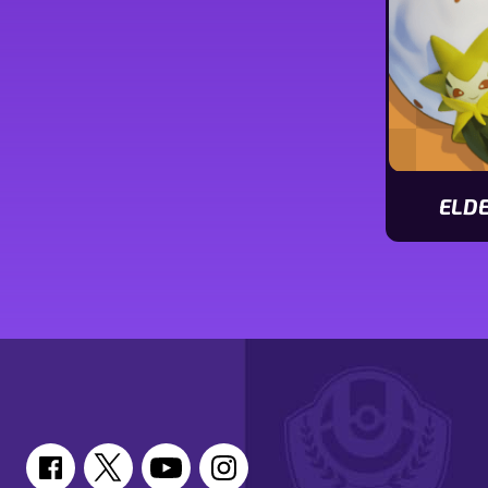
ELD
Ver
caracterís
de
Eldegoss