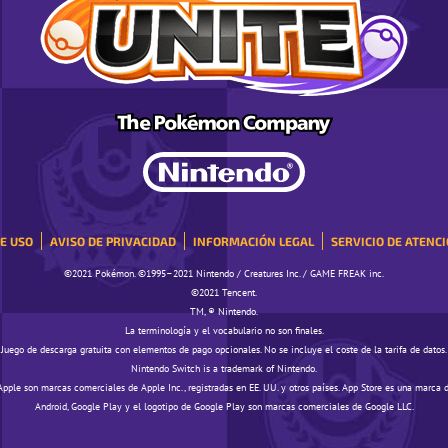
E USO
AVISO DE PRIVACIDAD
INFORMACIÓN LEGAL
SERVICIO DE ATENCI
©️️️2021 Pokémon. ©️️️1995–2021 Nintendo / Creatures Inc. / GAME FREAK inc.
©️️️2021 Tencent.
TM, ® Nintendo.
La terminología y el vocabulario no son finales.
Juego de descarga gratuita con elementos de pago opcionales. No se incluye el coste de la tarifa de datos.
Nintendo Switch is a trademark of Nintendo.
Apple son marcas comerciales de Apple Inc., registradas en EE. UU. y otros países. App Store es una marca d
Android, Google Play y el logotipo de Google Play son marcas comerciales de Google LLC.