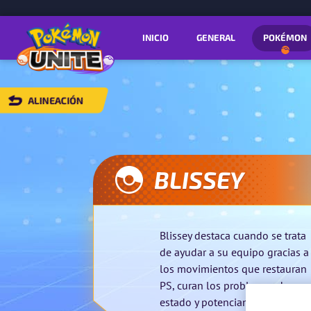
INICIO
GENERAL
POKÉMON
ALINEACIÓN
VOLVER
A
ALINEACIÓN
BLISSEY
Blissey destaca cuando se trata
de ayudar a su equipo gracias a
los movimientos que restauran
PS, curan los problemas de
estado y potencian a sus aliados