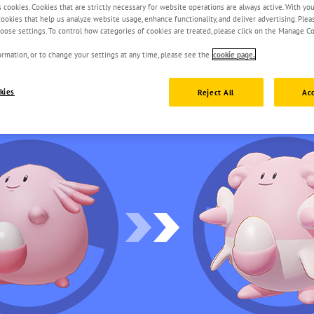
s cookies. Cookies that are strictly necessary for website operations are always active. With yo
 cookies that help us analyze website usage, enhance functionality, and deliver advertising. Ple
oose settings. To control how categories of cookies are treated, please click on the Manage Co
rmation, or to change your settings at any time, please see the
cookie page.
kies
Reject All
Acc