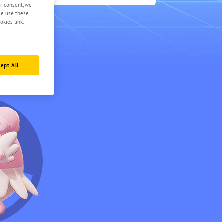
4.5
ur consent, we
ase use these
okies link.
ept All