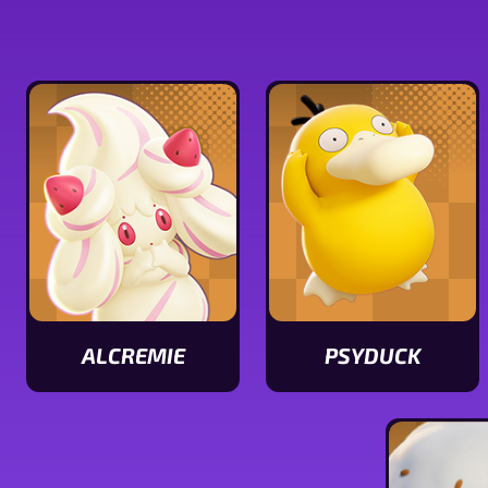
ALCREMIE
PSYDUCK
Ver
Ver
características
características
de
de
Alcremie
Psyduck