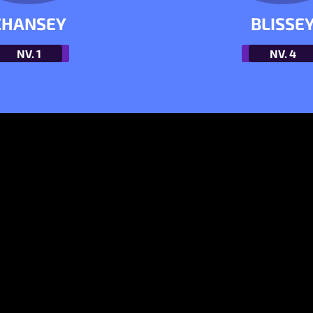
CHANSEY
BLISSE
NV.
1
NV.
4