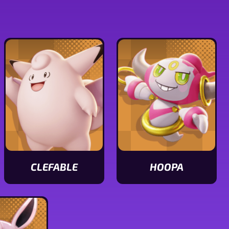
CLEFABLE
HOOPA
Ver
Ver
características
características
de
de
Clefable
Hoopa