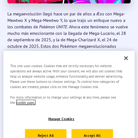
La megaevolución llegó hace un par de años a Æos con Mega-
Mewtwo X y Mega-Mewtwo Y, lo que trajo un enfoque nuevo a
los combates de
Pokémon UNITE
. Ahora este fenómeno se vuelve
mucho más emocionante con la llegada de Mega-Lucario, el 28
de septiembre de 2025, y la de Mega-Charizard X, el 24 de
octubre de 2025. Estos dos Pokémon megaevolucionados
estarán disponibles exclusivamente como licencias Unite de
megaevolución, distintas a las licencias Unite normales. Este
mismo año se añadirán otras dos licencias Unite.
This site uses cookies. Cookies that are strictly necessary for website
operations are always active. With your consent, we will also set cookies that
help us analyze website usage, enhance functionality, and deliver advertising.
ACTUALIZACIÓN DE LAS LICENCIAS UNITE
Please use these buttons to choose settings. To control how categories of
DE MEGAEVOLUCIÓN
cookies are treated, please click on the Manage Cookies link.
For more information, or to change your settings at any time, please see
Con las licencias Unite de megaevolución de Mega-Lucario y
the
cookie page.
Mega-Charizard X, podrás hacer que estos Pokémon
megaevolucionen después de usar sus movimientos Unite en el
combate. La megaevolución durará un breve periodo durante el
Manage Cookies
cual sus características y movimientos se potenciarán, lo que
inclinará la balanza del combate a tu favor. Si bien con las
Reject All
Accept All
licencias Unite tienes dos opciones de movimientos para elegir,