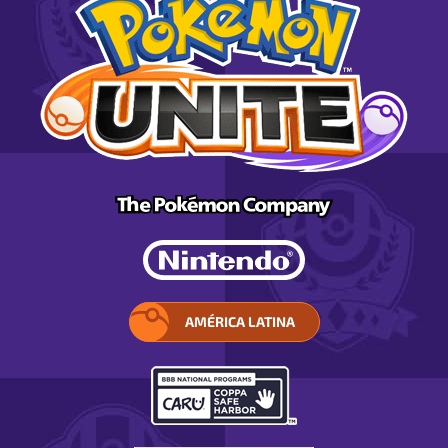
AMÉRICA LATINA
ELIGE
TU
REGIÓN.
SE
ABRE
EN