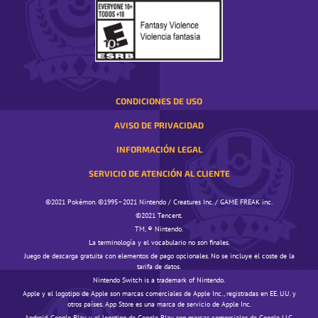
UNA
VENTANA
EMERGENTE
CONDICIONES DE USO
AVISO DE PRIVACIDAD
INFORMACIÓN LEGAL
SERVICIO DE ATENCIÓN AL CLIENTE
©️️️2021 Pokémon. ©️️️1995–2021 Nintendo / Creatures Inc. / GAME FREAK inc.
©️️️2021 Tencent.
TM, ® Nintendo.
La terminología y el vocabulario no son finales.
Juego de descarga gratuita con elementos de pago opcionales. No se incluye el coste de la
tarifa de datos.
Nintendo Switch is a trademark of Nintendo.
Apple y el logotipo de Apple son marcas comerciales de Apple Inc., registradas en EE. UU. y
otros países. App Store es una marca de servicio de Apple Inc.
Android, Google Play y el logotipo de Google Play son marcas comerciales de Google LLC.