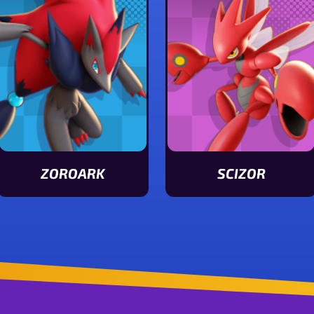
ZOROARK
SCIZOR
Ver características de Zoroark
Ver características de S