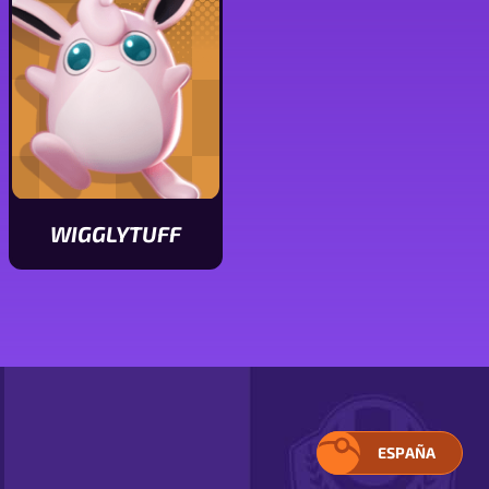
Sableye
Hoopa
WIGGLYTUFF
Ver
características
de
Wigglytuff
ESPAÑA
ELIGE
TU