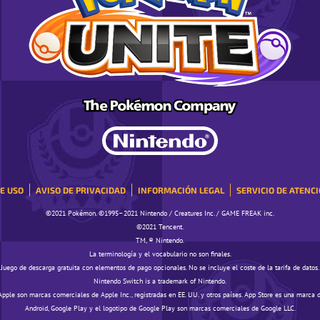
E USO
AVISO DE PRIVACIDAD
INFORMACIÓN LEGAL
SERVICIO DE ATENCI
©️️️2021 Pokémon. ©️️️1995–2021 Nintendo / Creatures Inc. / GAME FREAK inc.
©️️️2021 Tencent.
TM, ® Nintendo.
La terminología y el vocabulario no son finales.
Juego de descarga gratuita con elementos de pago opcionales. No se incluye el coste de la tarifa de datos.
Nintendo Switch is a trademark of Nintendo.
Apple son marcas comerciales de Apple Inc., registradas en EE. UU. y otros países. App Store es una marca d
Android, Google Play y el logotipo de Google Play son marcas comerciales de Google LLC.