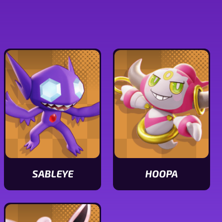
SABLEYE
HOOPA
Ver
Ver
características
características
de
de