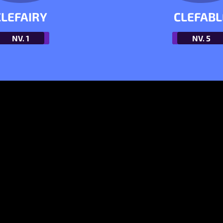
CLEFAIRY
CLEFABL
NV.
1
NV.
5