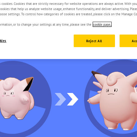
s cookies. Cookies that are strictly necessary for website operations are always active. With yo
 cookies that help us analyze website usage, enhance functionality, and deliver advertising. Ple
oose settings. To control how categories of cookies are treated, please click on the Manage Co
rmation, or to change your settings at any time, please see the
cookie page.
kies
Reject All
Acc