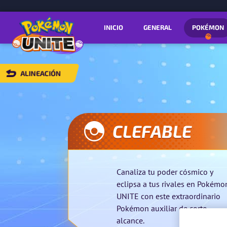
INICIO
GENERAL
POKÉMON
ALINEACIÓN
VOLVER
A
ALINEACIÓN
CLEFABLE
Canaliza tu poder cósmico y
eclipsa a tus rivales en Pokémo
UNITE con este extraordinario
Pokémon auxiliar de corto
alcance.