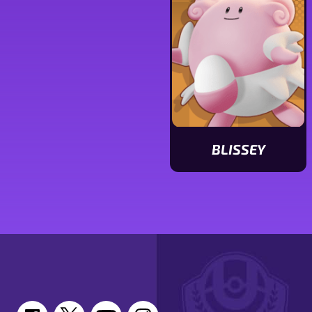
Alcremie
Latias
BLISSEY
Ver
características
de
Blissey