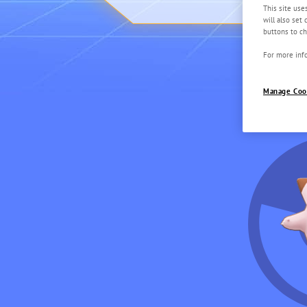
This site use
will also set
buttons to ch
For more info
Manage Coo