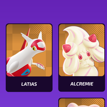
ALCREMIE
LATIAS
Ver
Ver
características
características
de
de