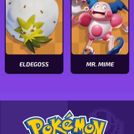
Psyduck
Comfey
ELDEGOSS
MR. MIME
Ver
Ver
características
características
de
de
Eldegoss
Mr.
Mime