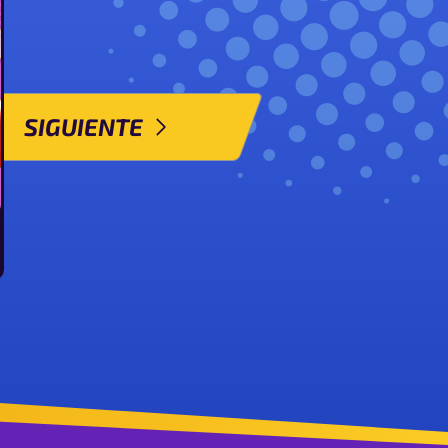
SIGUIENTE
cizor