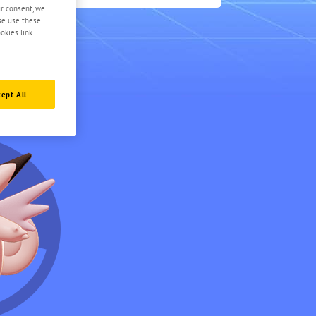
4.5
ur consent, we
ase use these
okies link.
ept All