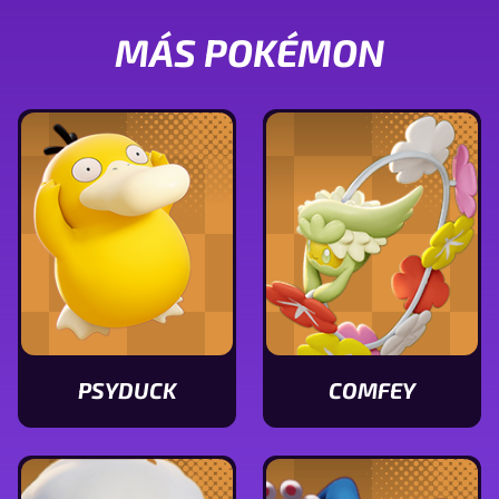
MÁS POKÉMON
PSYDUCK
COMFEY
Ver
Ver
características
características
de
de