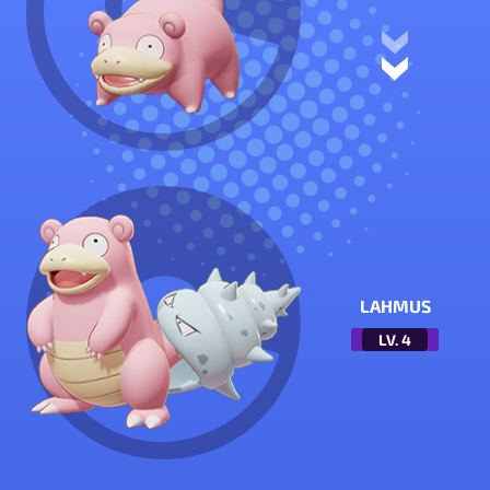
LAHMUS
LV.
4