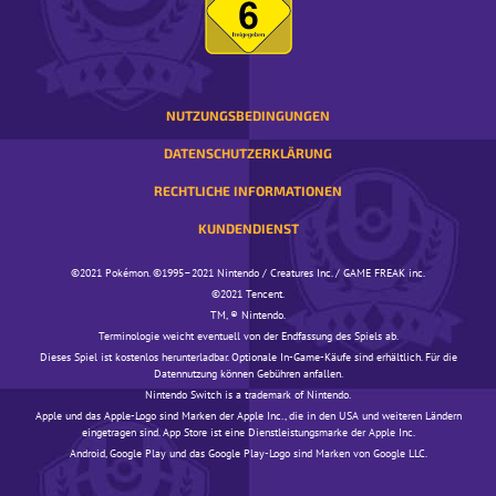
UP-
FENSTER
NUTZUNGSBEDINGUNGEN
DATENSCHUTZERKLÄRUNG
RECHTLICHE INFORMATIONEN
KUNDENDIENST
©️️️2021 Pokémon. ©️️️1995–2021 Nintendo / Creatures Inc. / GAME FREAK inc.
©️️️2021 Tencent.
TM, ® Nintendo.
Terminologie weicht eventuell von der Endfassung des Spiels ab.
Dieses Spiel ist kostenlos herunterladbar. Optionale In-Game-Käufe sind erhältlich. Für die
Datennutzung können Gebühren anfallen.
Nintendo Switch is a trademark of Nintendo.
Apple und das Apple-Logo sind Marken der Apple Inc., die in den USA und weiteren Ländern
eingetragen sind. App Store ist eine Dienstleistungsmarke der Apple Inc.
Android, Google Play und das Google Play-Logo sind Marken von Google LLC.