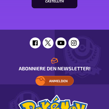
CASTELLITH
Statuswerte
von
Castellith
ansehen
ABONNIERE DEN NEWSLETTER!
ANMELDEN