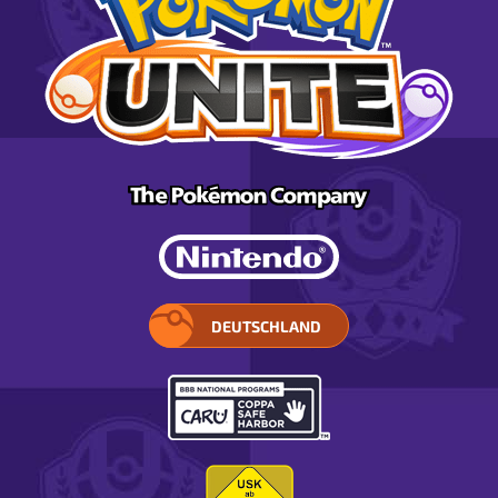
DEUTSCHLAND
WÄHLE
DEIN
LAND.
ÖFFNET
IN
EINEM
POP-